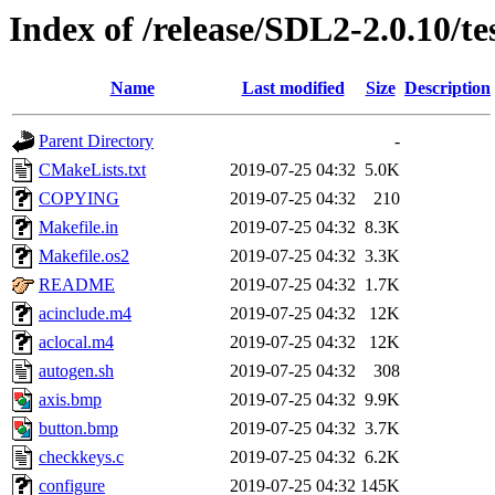
Index of /release/SDL2-2.0.10/te
Name
Last modified
Size
Description
Parent Directory
-
CMakeLists.txt
2019-07-25 04:32
5.0K
COPYING
2019-07-25 04:32
210
Makefile.in
2019-07-25 04:32
8.3K
Makefile.os2
2019-07-25 04:32
3.3K
README
2019-07-25 04:32
1.7K
acinclude.m4
2019-07-25 04:32
12K
aclocal.m4
2019-07-25 04:32
12K
autogen.sh
2019-07-25 04:32
308
axis.bmp
2019-07-25 04:32
9.9K
button.bmp
2019-07-25 04:32
3.7K
checkkeys.c
2019-07-25 04:32
6.2K
configure
2019-07-25 04:32
145K