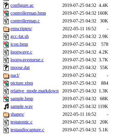
configure.ac
2019-07-25 04:32
4.4K
controllermap.bmp
2019-07-25 04:32
160K
controllermap.c
2019-07-25 04:32
30K
emscripten/
2022-05-11 16:52
-
gcc-fat.sh
2019-07-25 04:32
2.9K
icon.bmp
2019-07-25 04:32
578
loopwave.c
2019-07-25 04:32
4.2K
loopwavequeue.c
2019-07-25 04:32
3.7K
moose.dat
2019-07-25 04:32
55K
nacl/
2019-07-25 04:32
-
picture.xbm
2019-07-25 04:32
884
relative_mode.markdown
2019-07-25 04:32
1.3K
sample.bmp
2019-07-25 04:32
68K
sample.wav
2019-07-25 04:32
119K
shapes/
2022-05-11 16:52
-
testatomic.c
2019-07-25 04:32
20K
testaudiocapture.c
2019-07-25 04:32
5.1K